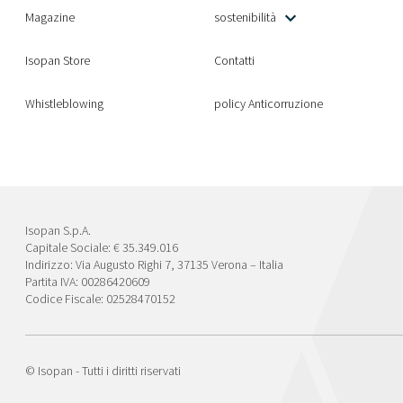
Magazine
sostenibilità
Isopan Store
Contatti
Whistleblowing
policy Anticorruzione
Isopan S.p.A.
Capitale Sociale: € 35.349.016
Indirizzo: Via Augusto Righi 7, 37135 Verona – Italia
Partita IVA: 00286420609
Codice Fiscale: 02528470152
© Isopan - Tutti i diritti riservati