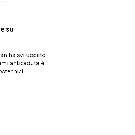
ne su
pan ha sviluppato
stemi anticaduta è
ootecnici.