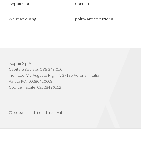
Isopan Store
Contatti
Whistleblowing
policy Anticorruzione
Isopan S.p.A.
Capitale Sociale: € 35.349.016
Indirizzo: Via Augusto Righi 7, 37135 Verona – Italia
Partita IVA: 00286420609
Codice Fiscale: 02528470152
© Isopan - Tutti i diritti riservati