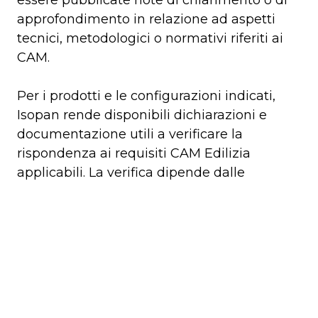
essere pubblicate note di chiarimento o di
approfondimento in relazione ad aspetti
tecnici, metodologici o normativi riferiti ai
CAM.
Per i prodotti e le configurazioni indicati,
Isopan rende disponibili dichiarazioni e
documentazione utili a verificare la
rispondenza ai requisiti CAM Edilizia
applicabili. La verifica dipende dalle
specifiche richieste in fase d’ordine e dal
decreto vigente.
Il team tecnico Isopan supporta progettisti e
clienti nell’individuazione del prodotto e
della documentazione necessari.