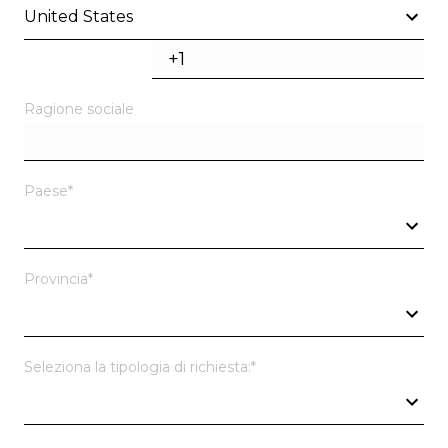
United States
Ragione sociale
Paese
*
Provincia
*
Seleziona la tipologia di richiesta:
*