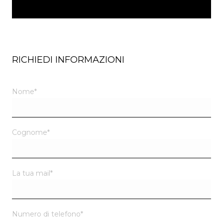
RICHIEDI INFORMAZIONI
Nome
*
Cognome
*
La tua mail
*
Numero di telefono
*