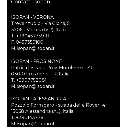
Contatti Isopan
ISOPAN - VERONA
Trevenzuolo - Via Giona, 5
37060 Verona (VR), Italia
T. +390457359111
F. 0457359100
M. isopan@isopan.it
ISOPAN - FROSINONE
Patrica | Strada Prov. Morolense - Z.I.
03010 Frosinone, FR, Italia
T. +3907752081
M. isopan@isopan.it
ISOPAN - ALESSANDRIA
Pozzolo Formigaro - strada delle Roveri, 4
15068 Alessandria (AL), Italia
T. +3901437761
M. isopan@isopan.it