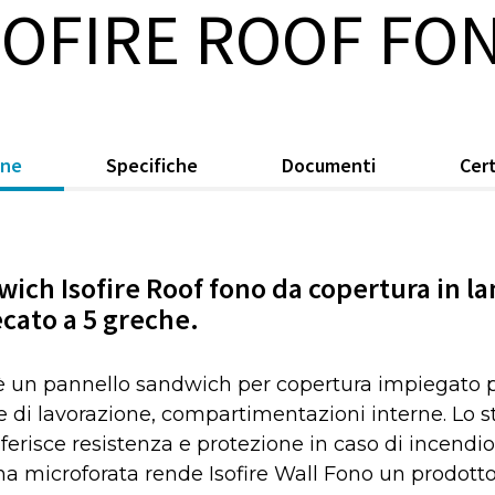
SOFIRE ROOF FO
one
Specifiche
Documenti
Cert
ich Isofire Roof fono da copertura in l
ecato a 5 greche.
 è un pannello sandwich per copertura impiegato per
e di lavorazione, compartimentazioni interne. Lo st
erisce resistenza e protezione in caso di incendio
na microforata rende Isofire Wall Fono un prodott