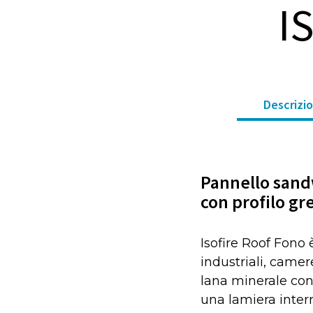
I
Descrizi
Pannello sandw
con profilo gr
Isofire Roof Fono
industriali, camer
lana minerale conf
una lamiera inter