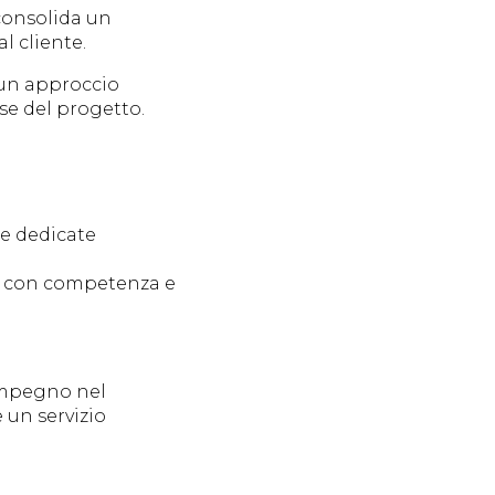
 consolida un
l cliente.
e un approccio
se del progetto.
ze dedicate
o con competenza e
 impegno nel
 un servizio