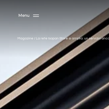
Menu
Magazine
/
La rete Isopan Store si amplia: un servizio anco