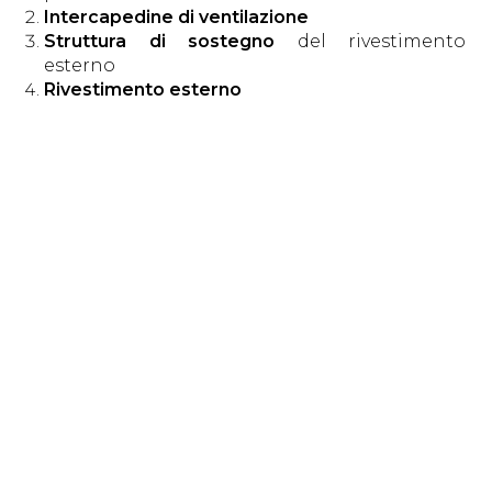
Intercapedine di ventilazione
Struttura di sostegno
del rivestimento
esterno
Rivestimento esterno
Sia i sistemi di ancoraggio, a vista o a
scomparsa, che il rivestimento esterno delle
pareti Arkwall influiscono sull’estetica
dell’edificio; i materiali scelti e disponibili
consentono anche un’eccellente resistenza al
fuoco e, in generale, agli agenti esterni come la
pioggia, il freddo o il caldo.
Grazie alle facciate ventilate Arkwall è, infatti,
possibile
eliminare i ponti termici
, causa di
condensa e muffa, e
creare uno scudo contro il
calore estivo,
perché permettono
l’ottenimento di un
isolamento termico ed
acustico continuo
grazie ai pannelli sandwich