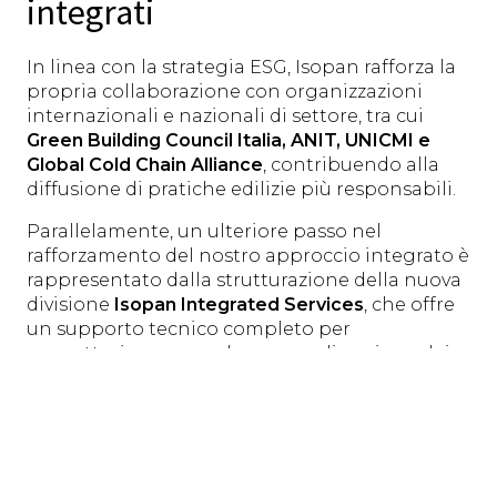
integrati
In linea con la strategia ESG, Isopan rafforza la
propria collaborazione con organizzazioni
internazionali e nazionali di settore, tra cui
Green Building Council Italia, ANIT, UNICMI e
Global Cold Chain Alliance
, contribuendo alla
diffusione di pratiche edilizie più responsabili.
Parallelamente, un ulteriore passo nel
rafforzamento del nostro approccio integrato è
rappresentato dalla strutturazione della nuova
divisione
Isopan Integrated Services
, che offre
un supporto tecnico completo per
progettazione, consulenza e realizzazione dei
sistemi, combinando competenze industriali e
attenzione all’ambiente per accompagnare
progettisti e clienti nella definizione di
soluzioni performanti.